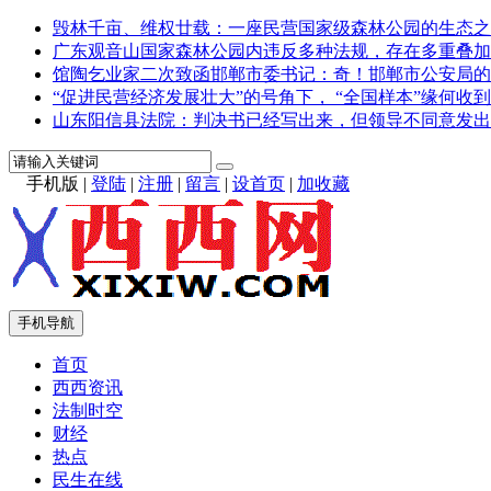
毁林千亩、维权廿载：一座民营国家级森林公园的生态之
广东观音山国家森林公园内违反多种法规，存在多重叠加
馆陶乞业家二次致函邯郸市委书记：奇！邯郸市公安局的
“促进民营经济发展壮大”的号角下， “全国样本”缘何收到
山东阳信县法院：判决书已经写出来，但领导不同意发出
手机版
|
登陆
|
注册
|
留言
|
设首页
|
加收藏
手机导航
首页
西西资讯
法制时空
财经
热点
民生在线