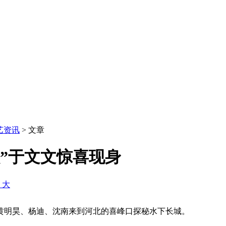
艺资讯
> 文章
员”于文文惊喜现身
+ 大
黄明昊、杨迪、沈南来到河北的喜峰口探秘水下长城。