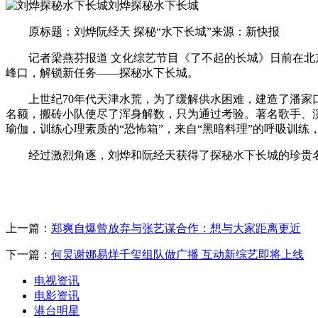
刘烨探秘水下长城
原标题：刘烨阮经天 探秘“水下长城”来源：新快报
记者梁燕芬报道 文化综艺节目《了不起的长城》日前在北京
峰口，解锁新任务——探秘水下长城。
上世纪70年代天津水荒，为了缓解供水困难，建造了潘家口
名额，搬砖小队使尽了浑身解数，只为通过考验。著名歌手、
瑜伽，训练心理素质的“恐怖箱”，来自“黑暗料理”的呼吸训
经过激烈角逐，刘烨和阮经天获得了探秘水下长城的珍贵名额
上一篇：
郑爽自爆曾放弃与张艺谋合作：想与大家距离更近
下一篇：
何炅谢娜易烊千玺组队做广播 互动新综艺即将上线
电视资讯
电影资讯
港台明星