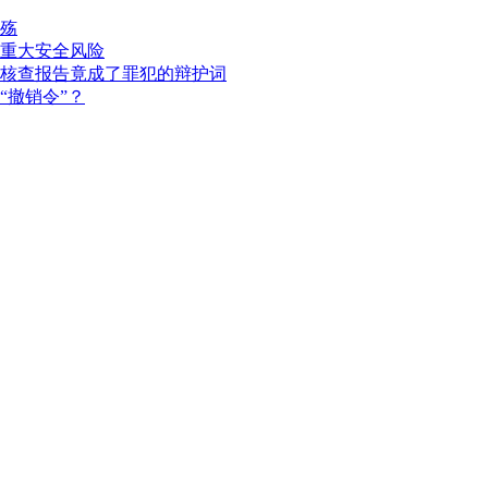
殇
重大安全风险
核查报告竟成了罪犯的辩护词
“撤销令”？