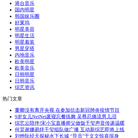
港台音乐
国内明星
韩国娱乐圈
好莱坞
明星美容
明星生活
明星着装
男星穿搭
内地音乐
欧美明星
欧美音乐
日韩明星
日韩音乐
综艺资讯
热门文章
董卿没有离开央视 在参加抗击新冠肺炎疫情节目
9岁女儿NeiNei废寝忘餐练舞 吴尊忍痛流男儿泪
综艺云陪伴!宋小宝直播师父做饭千玺声音传递温暖
何炅谢娜易烊千玺组队做广播 互动新综艺即将上线
刘烨阮经天探秘水下长城 “导员”于文文惊喜现身