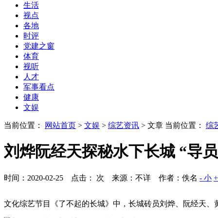
生活
视点
各地
时评
党建之窗
体育
视听
人才
军事看点
健康
文娱
当前位置：
网站首页
>
文娱
>
综艺资讯
> 文章
当前位置：
综
刘烨阮经天探秘水下长城 “导
时间：2020-02-25 点击：
次
来源：不详 作者：佚名
- 小
文化综艺节目《了不起的长城》中，长城砖员刘烨、阮经天、