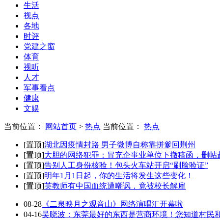
生活
视点
各地
时评
党建之窗
体育
视听
人才
军事看点
健康
文娱
当前位置：
网站首页
>
热点
当前位置：
热点
[置顶]
湖北因疫情封路 男子微博自称靠拼爹回荆州
[置顶]
大胆的网络犯罪：冒充企事业单位下撤稿函，删帖
[置顶]
告别人工身份核验！包头火车站开启“刷脸验证”
[置顶]
明年1月1日起，你的生活将发生这些变化！
[置顶]
英教师有中国血统遭嘲讽，竟被校长解雇
08-28
《二泉映月之观音山》网络演唱汇开幕啦
04-16
吴晓波：东莞最好的东西是营商环境！您知道村民和