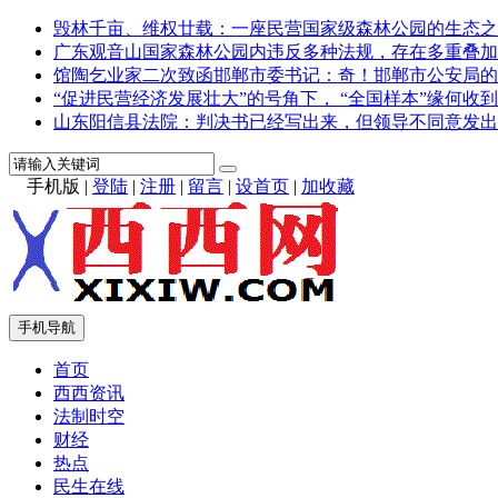
毁林千亩、维权廿载：一座民营国家级森林公园的生态之
广东观音山国家森林公园内违反多种法规，存在多重叠加
馆陶乞业家二次致函邯郸市委书记：奇！邯郸市公安局的
“促进民营经济发展壮大”的号角下， “全国样本”缘何收到
山东阳信县法院：判决书已经写出来，但领导不同意发出
手机版
|
登陆
|
注册
|
留言
|
设首页
|
加收藏
手机导航
首页
西西资讯
法制时空
财经
热点
民生在线