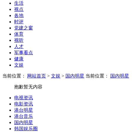
生活
视点
各地
时评
党建之窗
体育
视听
人才
军事看点
健康
文娱
当前位置：
网站首页
>
文娱
>
国内明星
当前位置：
国内明星
抱歉暂无内容
电视资讯
电影资讯
港台明星
港台音乐
国内明星
韩国娱乐圈