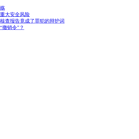
殇
重大安全风险
核查报告竟成了罪犯的辩护词
“撤销令”？