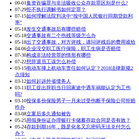
09-01
集资诈骗罪与非法吸收公众存款罪区别是什么?
07-29
拒不执行调解书如何定罪？
07-15
如何理解法院判决中“按中国人民银行同期贷款利
率”
05-18
发生交通事故后有哪些赔偿
05-18
交通事故有二个伤残等级怎么办
05-18
出了交通事故，对方评残，请问评残后的费用谁给
04-06
企业没交职工医疗保险，职工生病是否赔偿
07-30
构成非法经营罪的情形有哪些
07-22
想辞退员工该怎么补偿
03-15
电动车撞上机动车责任如何认定？2018法律新规2
点须知
03-12
如何起诉外省债务人
03-11
职工提出辞职当日回家途中遇车祸能认定为工伤
吗?
03-10
投保多份保险男子一月未过受伤断手保险公司拒赔
咋办
03-08
立案后多久通知被告
05-25
用假身份证办理银行卡储蓄存款合同是否有效？
05-24
存款到期16年，既是化名又忘密码无法兑付怎么
办？