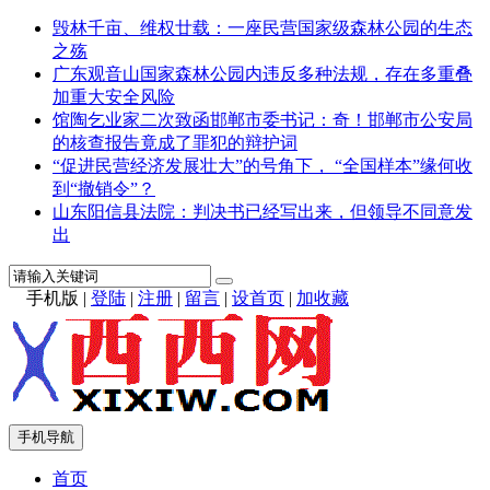
毁林千亩、维权廿载：一座民营国家级森林公园的生态
之殇
广东观音山国家森林公园内违反多种法规，存在多重叠
加重大安全风险
馆陶乞业家二次致函邯郸市委书记：奇！邯郸市公安局
的核查报告竟成了罪犯的辩护词
“促进民营经济发展壮大”的号角下， “全国样本”缘何收
到“撤销令”？
山东阳信县法院：判决书已经写出来，但领导不同意发
出
手机版
|
登陆
|
注册
|
留言
|
设首页
|
加收藏
手机导航
首页