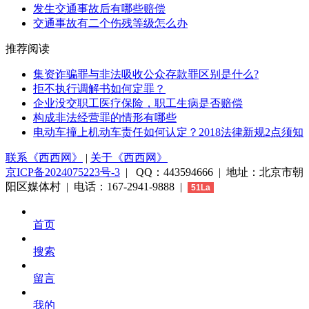
发生交通事故后有哪些赔偿
交通事故有二个伤残等级怎么办
推荐阅读
集资诈骗罪与非法吸收公众存款罪区别是什么?
拒不执行调解书如何定罪？
企业没交职工医疗保险，职工生病是否赔偿
构成非法经营罪的情形有哪些
电动车撞上机动车责任如何认定？2018法律新规2点须知
联系《西西网》
|
关于《西西网》
京ICP备2024075223号-3
| QQ：443594666 | 地址：北京市朝
阳区媒体村 | 电话：167-2941-9888 |
51La
首页
搜索
留言
我的