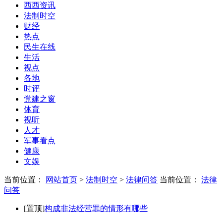
西西资讯
法制时空
财经
热点
民生在线
生活
视点
各地
时评
党建之窗
体育
视听
人才
军事看点
健康
文娱
当前位置：
网站首页
>
法制时空
>
法律问答
当前位置：
法律
问答
[置顶]
构成非法经营罪的情形有哪些