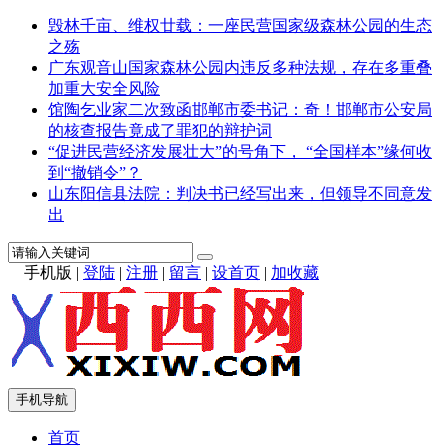
毁林千亩、维权廿载：一座民营国家级森林公园的生态
之殇
广东观音山国家森林公园内违反多种法规，存在多重叠
加重大安全风险
馆陶乞业家二次致函邯郸市委书记：奇！邯郸市公安局
的核查报告竟成了罪犯的辩护词
“促进民营经济发展壮大”的号角下， “全国样本”缘何收
到“撤销令”？
山东阳信县法院：判决书已经写出来，但领导不同意发
出
手机版
|
登陆
|
注册
|
留言
|
设首页
|
加收藏
手机导航
首页