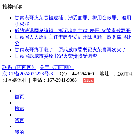
推荐阅读
甘肃表哥火荣贵被逮捕，涉受贿罪、挪用公款罪、滥用
职权罪
威胁法讯网总编辑、抓记者的甘肃“表哥”火荣贵被双开
甘肃省人大原副主任李建华受到开除党籍、政务撤职处
分
甘肃表哥终于栽了！原武威市委书记火荣贵再次火了
甘肃省武威市委原书记火荣贵接受调查
联系《西西网》
|
关于《西西网》
京ICP备2024075223号-3
| QQ：443594666 | 地址：北京市朝
阳区媒体村 | 电话：167-2941-9888 |
51La
首页
搜索
留言
我的