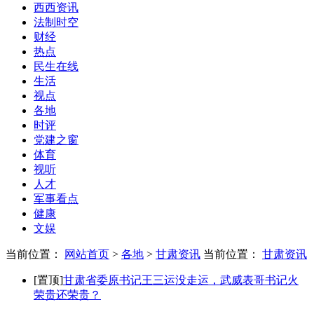
西西资讯
法制时空
财经
热点
民生在线
生活
视点
各地
时评
党建之窗
体育
视听
人才
军事看点
健康
文娱
当前位置：
网站首页
>
各地
>
甘肃资讯
当前位置：
甘肃资讯
[置顶]
甘肃省委原书记王三运没走运，武威表哥书记火
荣贵还荣贵？