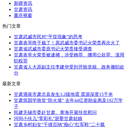
新疆资讯
甘肃资讯
重庆视窗
热门文章
甘肃武威市民对“平坟现象”的思考
甘肃表哥终于栽了！原武威市委书记火荣贵再次火了
甘肃省武威市委原书记火荣贵接受调查
甘肃表哥火荣贵被逮捕，涉受贿罪、挪用公款罪、滥用
职权罪
甘肃省人大原副主任李建华受到开除党籍、政务撤职处
分
最新文章
甘肃酒泉市肃北县发生3.2级地震 震源深度15千米
甘肃筑因学致贫“防火墙” 去年44亿资助金惠及192万学
子
民建无锡市委赴甘肃、青海开展扶贫慰问
河间小伙儿“零彩礼”迎娶甘肃姑娘
甘肃乡村妇女“千缝百纳”痴心“红军鞋”二十载