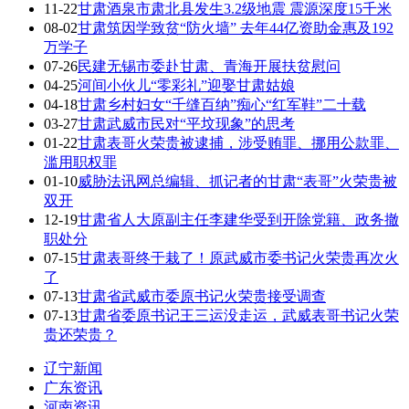
11-22
甘肃酒泉市肃北县发生3.2级地震 震源深度15千米
08-02
甘肃筑因学致贫“防火墙” 去年44亿资助金惠及192
万学子
07-26
民建无锡市委赴甘肃、青海开展扶贫慰问
04-25
河间小伙儿“零彩礼”迎娶甘肃姑娘
04-18
甘肃乡村妇女“千缝百纳”痴心“红军鞋”二十载
03-27
甘肃武威市民对“平坟现象”的思考
01-22
甘肃表哥火荣贵被逮捕，涉受贿罪、挪用公款罪、
滥用职权罪
01-10
威胁法讯网总编辑、抓记者的甘肃“表哥”火荣贵被
双开
12-19
甘肃省人大原副主任李建华受到开除党籍、政务撤
职处分
07-15
甘肃表哥终于栽了！原武威市委书记火荣贵再次火
了
07-13
甘肃省武威市委原书记火荣贵接受调查
07-13
甘肃省委原书记王三运没走运，武威表哥书记火荣
贵还荣贵？
辽宁新闻
广东资讯
河南资讯