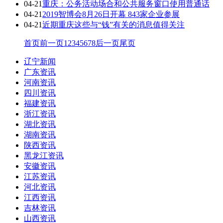
04-21
重庆：公务活动场合和公共服务窗口使用普通话
04-21
2019智博会8月26日开幕 843家企业参展
04-21
近期重庆这些与“钱”有关的消息值得关注
首页
前一页
1
2
3
4
5
6
7
8
后一页
尾页
辽宁新闻
广东资讯
河南资讯
四川资讯
福建资讯
浙江资讯
湖北资讯
湖南资讯
陕西资讯
黑龙江资讯
安徽资讯
江苏资讯
河北资讯
江西资讯
吉林资讯
山西资讯