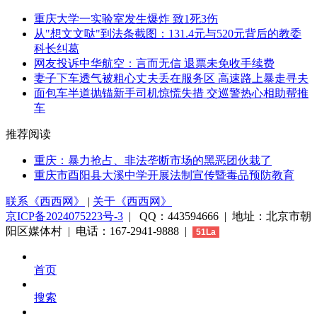
重庆大学一实验室发生爆炸 致1死3伤
从"想文文哒"到法条截图：131.4元与520元背后的教委
科长纠葛
网友投诉中华航空：言而无信 退票未免收手续费
妻子下车透气被粗心丈夫丢在服务区 高速路上暴走寻夫
面包车半道抛锚新手司机惊慌失措 交巡警热心相助帮推
车
推荐阅读
重庆：暴力抢占、非法垄断市场的黑恶团伙栽了
重庆市酉阳县大溪中学开展法制宣传暨毒品预防教育
联系《西西网》
|
关于《西西网》
京ICP备2024075223号-3
| QQ：443594666 | 地址：北京市朝
阳区媒体村 | 电话：167-2941-9888 |
51La
首页
搜索