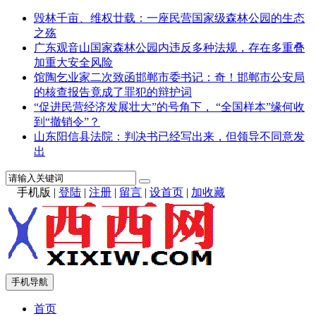
毁林千亩、维权廿载：一座民营国家级森林公园的生态
之殇
广东观音山国家森林公园内违反多种法规，存在多重叠
加重大安全风险
馆陶乞业家二次致函邯郸市委书记：奇！邯郸市公安局
的核查报告竟成了罪犯的辩护词
“促进民营经济发展壮大”的号角下， “全国样本”缘何收
到“撤销令”？
山东阳信县法院：判决书已经写出来，但领导不同意发
出
手机版
|
登陆
|
注册
|
留言
|
设首页
|
加收藏
手机导航
首页