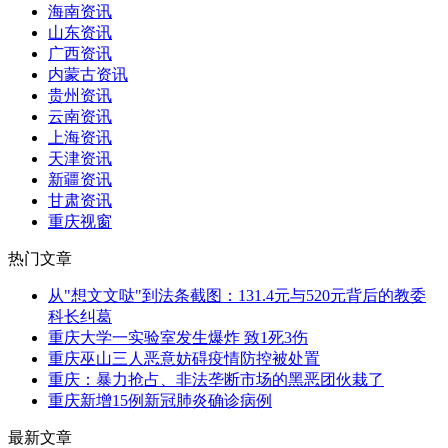
海南资讯
山东资讯
广西资讯
内蒙古资讯
贵州资讯
云南资讯
上海资讯
天津资讯
新疆资讯
甘肃资讯
重庆视窗
热门文章
从"想文文哒"到法条截图：131.4元与520元背后的教委
科长纠葛
重庆大学一实验室发生爆炸 致1死3伤
重庆巫山三人恶意妨碍疫情防控被处置
重庆：暴力抢占、非法垄断市场的黑恶团伙栽了
重庆新增15例新冠肺炎确诊病例
最新文章