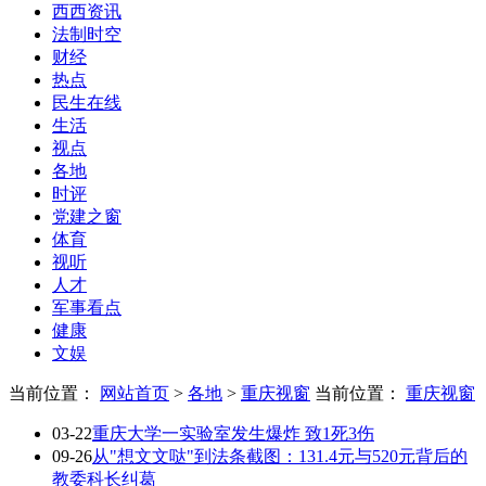
西西资讯
法制时空
财经
热点
民生在线
生活
视点
各地
时评
党建之窗
体育
视听
人才
军事看点
健康
文娱
当前位置：
网站首页
>
各地
>
重庆视窗
当前位置：
重庆视窗
03-22
重庆大学一实验室发生爆炸 致1死3伤
09-26
从"想文文哒"到法条截图：131.4元与520元背后的
教委科长纠葛