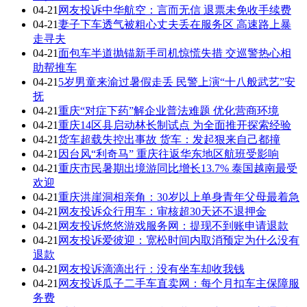
04-21
网友投诉中华航空：言而无信 退票未免收手续费
04-21
妻子下车透气被粗心丈夫丢在服务区 高速路上暴
走寻夫
04-21
面包车半道抛锚新手司机惊慌失措 交巡警热心相
助帮推车
04-21
5岁男童来渝过暑假走丢 民警上演“十八般武艺”安
抚
04-21
重庆“对症下药”解企业普法难题 优化营商环境
04-21
重庆14区县启动林长制试点 为全面推开探索经验
04-21
货车超载失控出事故 货车：发起狠来自己都撞
04-21
因台风“利奇马” 重庆往返华东地区航班受影响
04-21
重庆市民暑期出境游同比增长13.7% 泰国越南最受
欢迎
04-21
重庆洪崖洞相亲角：30岁以上单身青年父母最着急
04-21
网友投诉众行用车：审核超30天还不退押金
04-21
网友投诉悠悠游戏服务网：提现不到账申请退款
04-21
网友投诉爱彼迎：宽松时间内取消预定为什么没有
退款
04-21
网友投诉滴滴出行：没有坐车却收我钱
04-21
网友投诉瓜子二手车直卖网：每个月扣车主保障服
务费