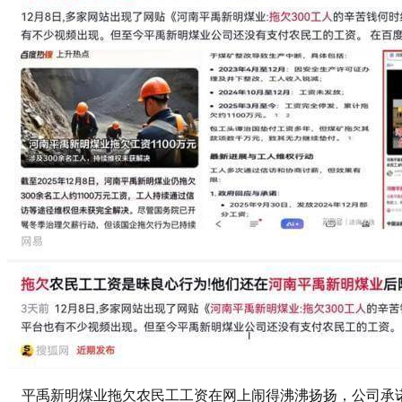
平禹新明煤业拖欠农民工工资在网上闹得沸沸扬扬，公司承诺的