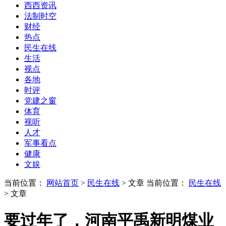
西西资讯
法制时空
财经
热点
民生在线
生活
视点
各地
时评
党建之窗
体育
视听
人才
军事看点
健康
文娱
当前位置：
网站首页
>
民生在线
> 文章
当前位置：
民生在线
> 文章
要过年了，河南平禹新明煤业