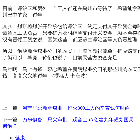
目前，谭治国和另外二个工人都还在禹州市等待了，希望能拿
川巴中的家，过年。
其实，煤矿将煤炭开采承包给谭治国，约定支付其开采资金每吨
谭治国工队负责，只要矿方及时结算支付开采资金，就不会存
没有冒领工资之说：因为这些，都应该由谭治国等人负责处理
所以，解决新明煤业公司的农民工工资问题很简单，把应该支
了就可以！毕竟。你们也说了：目前民营方资金充足！
马年啊，马上有钱！衷心希望在新明煤业公司的那些川渝农民
钱，高高兴兴地过年！(撰稿人 李海波）
上一篇：
河南平禹新明煤业：拖欠300工人的辛苦钱何时给
下一篇：
万事俱备，只欠审批：观音山5A创建九年规划困局
何解？
健康