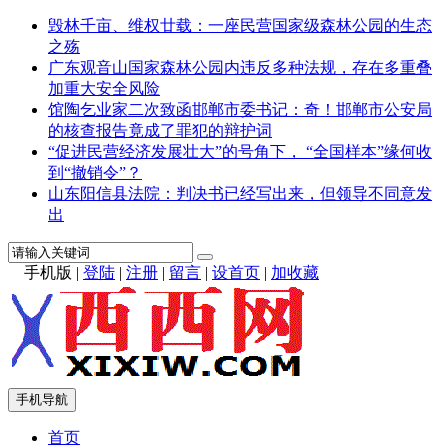
毁林千亩、维权廿载：一座民营国家级森林公园的生态
之殇
广东观音山国家森林公园内违反多种法规，存在多重叠
加重大安全风险
馆陶乞业家二次致函邯郸市委书记：奇！邯郸市公安局
的核查报告竟成了罪犯的辩护词
“促进民营经济发展壮大”的号角下， “全国样本”缘何收
到“撤销令”？
山东阳信县法院：判决书已经写出来，但领导不同意发
出
手机版
|
登陆
|
注册
|
留言
|
设首页
|
加收藏
手机导航
首页