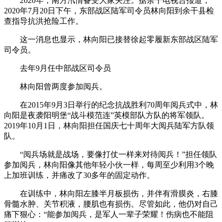
2020年，南方汛情备受大家关注。据余干电视台报道，
2020年7月20日下午，东部战区陆军司令员林向阳到余干县检
查指导抗洪抢险工作。
这一消息也显示，林向阳已接替徐起零履新东部战区陆军
司令员。
去年9月任中部战区司令员
林向阳曾两度参加阅兵。
在2015年9月3日举行的纪念抗战胜利70周年阅兵式中，林
向阳是夜袭阳明堡“战斗模范连”英模部队方队的将军领队。
2019年10月1日，林向阳担任国庆七十周年大阅兵陆军方队领
队。
“阅兵场就是战场，要像打仗一样来对待阅兵！”担任领队
参加阅兵，林向阳像其他年轻小伙一样，每周至少利用3个晚
上加班训练，并痛改了30多年的固定动作。
在训练中，林向阳左膝半月板损伤，并伴有滑膜炎，右膝
骨髓水肿、关节积液，腰肌也有损伤。尽管如此，他仍对自己
痛下狠心：“能参加阅兵，是军人一辈子荣耀！伤病也不能阻