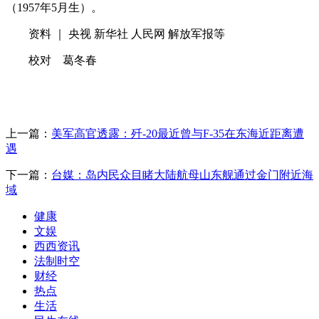
（1957年5月生）。
资料 ｜ 央视 新华社 人民网 解放军报等
校对 葛冬春
上一篇：
美军高官透露：歼-20最近曾与F-35在东海近距离遭
遇
下一篇：
台媒：岛内民众目睹大陆航母山东舰通过金门附近海
域
健康
文娱
西西资讯
法制时空
财经
热点
生活