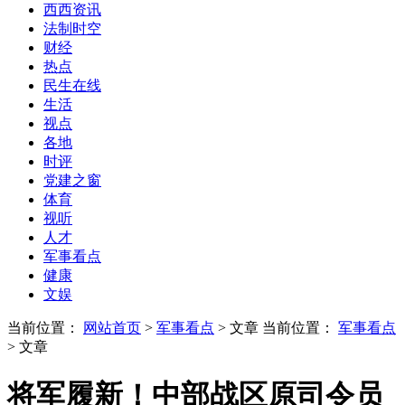
西西资讯
法制时空
财经
热点
民生在线
生活
视点
各地
时评
党建之窗
体育
视听
人才
军事看点
健康
文娱
当前位置：
网站首页
>
军事看点
> 文章
当前位置：
军事看点
> 文章
将军履新！中部战区原司令员