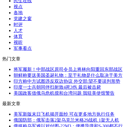
民生在线
视点
各地
党建之窗
时评
人才
体育
视听
军事看点
热门文章
将军履新！中部战区原司令员上将林向阳重回东部战区
朝鲜称要送美国圣诞礼物：至于礼物是什么取决于美方
印方称中方试图违反双边协议 外交部:望不要误判形势
印度一士兵朝同伴扫射致4死3伤 最后被击毙
美国政客借俄乌危机搅和台湾问题 我驻美使馆警告
最新文章
美军新版末日飞机揭开面纱 可在更多地方执行任务
俄国防部：俄军击落2架乌克兰米格29战机 1架无人机
俄媒称乌军难以对付图-22M3：便携导弹和S-300都不行