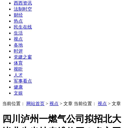
西西资讯
法制时空
财经
热点
民生在线
生活
视点
各地
时评
党建之窗
体育
视听
人才
军事看点
健康
文娱
当前位置：
网站首页
>
视点
> 文章
当前位置：
视点
> 文章
四川泸州一燃气公司拟招北大