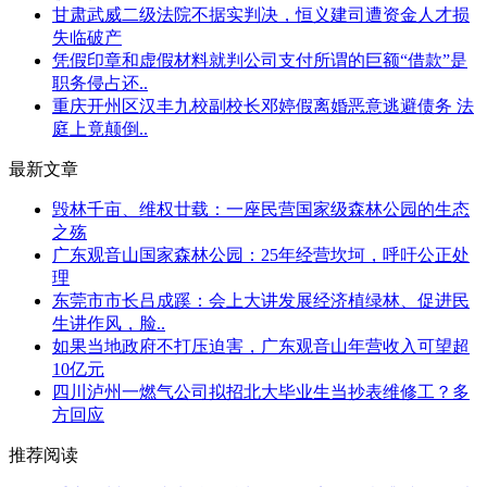
甘肃武威二级法院不据实判决，恒义建司遭资金人才损
失临破产
凭假印章和虚假材料就判公司支付所谓的巨额“借款”是
职务侵占还..
重庆开州区汉丰九校副校长邓婷假离婚恶意逃避债务 法
庭上竟颠倒..
最新文章
毁林千亩、维权廿载：一座民营国家级森林公园的生态
之殇
广东观音山国家森林公园：25年经营坎坷，呼吁公正处
理
东莞市市长吕成蹊：会上大讲发展经济植绿林、促进民
生讲作风，脸..
如果当地政府不打压迫害，广东观音山年营收入可望超
10亿元
四川泸州一燃气公司拟招北大毕业生当抄表维修工？多
方回应
推荐阅读