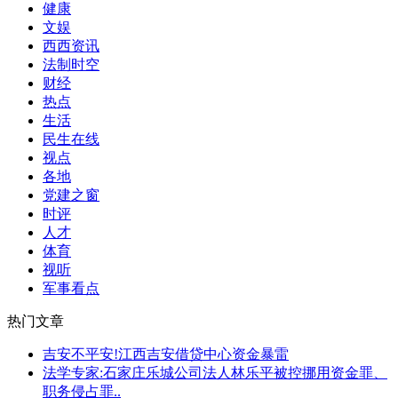
健康
文娱
西西资讯
法制时空
财经
热点
生活
民生在线
视点
各地
党建之窗
时评
人才
体育
视听
军事看点
热门文章
吉安不平安!江西吉安借贷中心资金暴雷
法学专家:石家庄乐城公司法人林乐平被控挪用资金罪、
职务侵占罪..