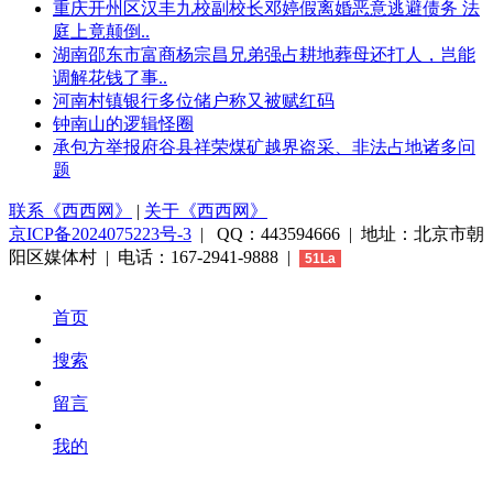
重庆开州区汉丰九校副校长邓婷假离婚恶意逃避债务 法
庭上竟颠倒..
湖南邵东市富商杨宗昌兄弟强占耕地葬母还打人，岂能
调解花钱了事..
河南村镇银行多位储户称又被赋红码
钟南山的逻辑怪圈
承包方举报府谷县祥荣煤矿越界盗采、非法占地诸多问
题
联系《西西网》
|
关于《西西网》
京ICP备2024075223号-3
| QQ：443594666 | 地址：北京市朝
阳区媒体村 | 电话：167-2941-9888 |
51La
首页
搜索
留言
我的