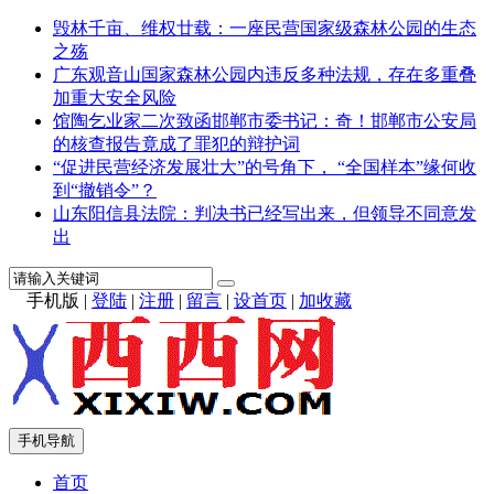
毁林千亩、维权廿载：一座民营国家级森林公园的生态
之殇
广东观音山国家森林公园内违反多种法规，存在多重叠
加重大安全风险
馆陶乞业家二次致函邯郸市委书记：奇！邯郸市公安局
的核查报告竟成了罪犯的辩护词
“促进民营经济发展壮大”的号角下， “全国样本”缘何收
到“撤销令”？
山东阳信县法院：判决书已经写出来，但领导不同意发
出
手机版
|
登陆
|
注册
|
留言
|
设首页
|
加收藏
手机导航
首页